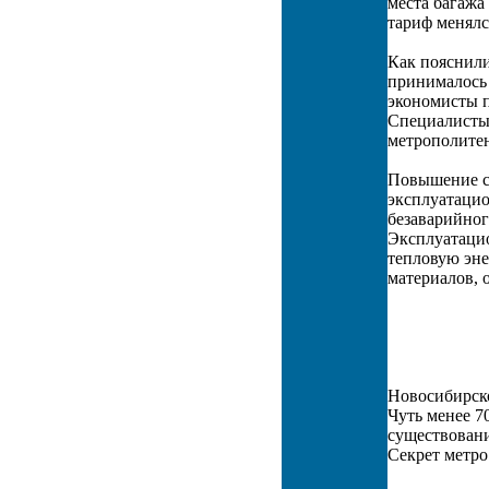
места багажа
тариф менялс
Как пояснили
принималось 
экономисты п
Специалисты,
метрополитен
Повышение ст
эксплуатацио
безаварийно
Эксплуатацио
тепловую эне
материалов, 
Новосибирско
Чуть менее 7
существован
Секрет метро