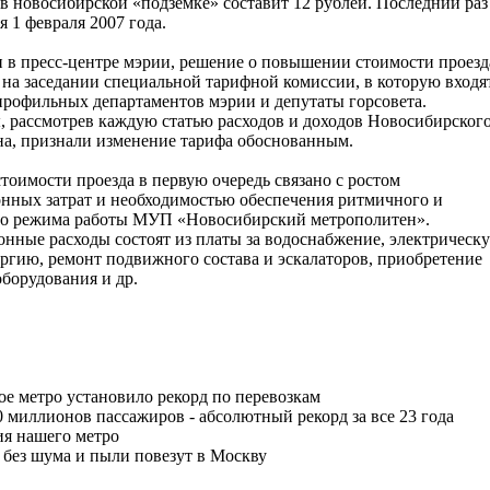
 в новосибирской «подземке» составит 12 рублей. Последний раз
я 1 февраля 2007 года.
 в пресс-центре мэрии, решение о повышении стоимости проезд
на заседании специальной тарифной комиссии, в которую входя
рофильных департаментов мэрии и депутаты горсовета.
 рассмотрев каждую статью расходов и доходов Новосибирског
а, признали изменение тарифа обоснованным.
оимости проезда в первую очередь связано с ростом
нных затрат и необходимостью обеспечения ритмичного и
го режима работы МУП «Новосибирский метрополитен».
нные расходы состоят из платы за водоснабжение, электрическ
ргию, ремонт подвижного состава и эскалаторов, приобретение
оборудования и др.
е метро установило рекорд по перевозкам
0 миллионов пассажиров - абсолютный рекорд за все 23 года
ия нашего метро
 без шума и пыли повезут в Москву