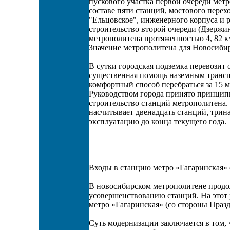
пускового участка первой очереди мет
составе пяти станций, мостового перехо
"Ельцовское", инженерного корпуса и р
строительство второй очереди (Дзержи
метрополитена протяженностью 4, 82 к
Значение метрополитена для Новосибир
В сутки городская подземка перевозит 
существенная помощь наземным трансп
комфортный способ перебраться за 15 м
Руководством города принято принципи
строительство станций метрополитена
насчитывает двенадцать станций, тринад
эксплуатацию до конца текущего года.
Входы в станцию метро «Гагаринская»
В новосибирском метрополитене продо
усовершенствованию станций. На этот 
метро «Гагаринская» (со стороны Празд
Суть модернизации заключается в том,