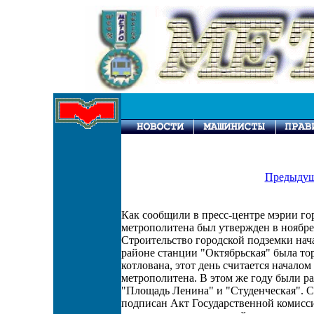
Предыдущ
Как сообщили в пресс-центре мэрии го
метрополитена был утвержден в ноябр
Строительство городской подземки начал
районе станции "Октябрьская" была то
котлована, этот день считается начало
метрополитена. В этом же году были р
"Площадь Ленина" и "Студенческая". Спу
подписан Акт Государственной комисси