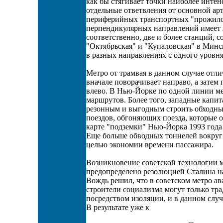
как бы стягивает точки наиболее интен
отдельные ответвления от основной ар
периферийных транспортных "прожилок
перпендикулярных направлений имеет п
соответственно, две и более станций,
"Октябрьская" и "Купаловская" в Минск
в разных направлениях с одного уровня
Метро от трамвая в данном случае отлич
вначале поворачивает направо, а затем
влево. В Нью-Йорке по одной линии ме
маршрутов. Более того, западные капи
резонным и выгодным строить обходные
поездов, обгоняющих поезда, которые 
карте "подземки" Нью-Йорка 1993 года
Еще больше обводных тоннелей вокруг 
целью экономии времени пассажира.
Возникновение советской технологии
предопределено резолюцией Сталина н
Вождь решил, что в советском метро ав
строители социализма могут только тр
посредством изоляции, и в данном случ
В результате уже к