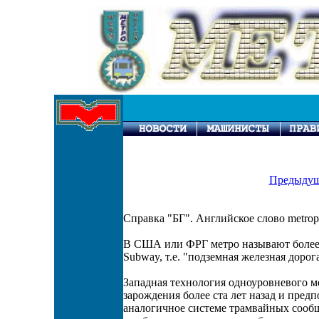
Предыдущ
Справка "БГ". Английское слово metropo
В США или ФРГ метро называют более 
Subway, т.е. "подземная железная дорог
Западная технология одноуровневого ме
зарождения более ста лет назад и пред
аналогичное системе трамвайных сооб