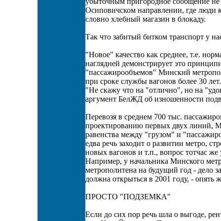
убыточным пригородное сообщение не т
Осиповичском направлении, где люди к
словно хлебный магазин в блокаду.
Так что забитый битком транспорт у на
"Новое" качество как среднее, т.е. нор
наглядней демонстрирует это принципи
"пассажирообъемов" Минский метрополи
при сроке службы вагонов более 30 ле
"Не скажу что на "отлично", но на "уд
аргумент БелЖД об изношенности подви
Перевозя в среднем 700 тыс. пассажиро
проектированию первых двух линий, Ми
равенства между "грузом" и "пассажиро
едва речь заходит о развитии метро, с
новых вагонов и т.п., вопрос тотчас ж
Например, у начальника Минского метр
метрополитена на будущий год - дело з
должна открыться в 2001 году, - опять ж
ПРОСТО "ПОДЗЕМКА"
Если до сих пор речь шла о выгоде, ре