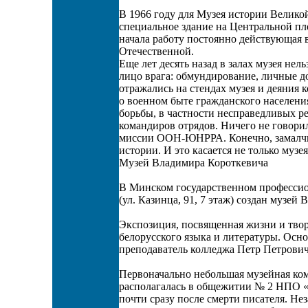
В 1966 году для Музея истории Велик
специальное здание на Центральной пл
начала работу постоянно действующая 
Отечественной.
Еще лет десять назад в залах музея не
лицо врага: обмундирование, личные д
отражались на стендах музея и деяния 
о военном быте гражданского населения
борьбы, в частности несправедливых р
командиров отрядов. Ничего не говор
миссии ООН-ЮНРРА. Конечно, замалчив
истории. И это касается не только музе
Музей Владимира Короткевича
В Минском государственном профессио
(ул. Казинца, 91, 7 этаж) создан музей
Экспозиция, посвященная жизни и твор
белорусского языка и литературы. Осн
преподаватель колледжа Петр Петрови
Первоначально небольшая музейная ком
располагалась в общежитии № 2 НПО «И
почти сразу после смерти писателя. Н