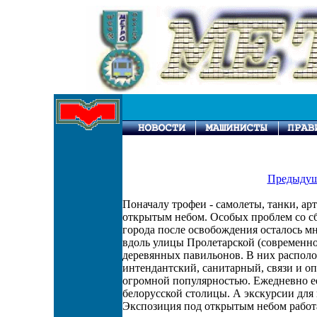
Предыдущ
Поначалу трофеи - самолеты, танки, ар
открытым небом. Особых проблем со сб
города после освобождения осталось м
вдоль улицы Пролетарской (современн
деревянных павильонов. В них распол
интендантский, санитарный, связи и о
огромной популярностью. Ежедневно ее
белорусской столицы. А экскурсии дл
Экспозиция под открытым небом работала