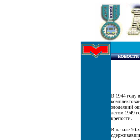
В 1944 году 
комплектован
злодеяний ок
летом 1949 г
крепости.
В начале 50-
сдерживавших