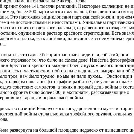
ойцов знаменитой заставы Виктора Усова.
й хранит более 141 тысячи реликвий. Некоторые коллекции не 
пример, более 200 партизанских журналов, большинство из кото
ны. Это настоящая энциклопедия партизанской жизни, причем 
всеми ее достоинствами и недостатками. Уникальны партизански
о из них сшито из детского одеяльца, окрашенного в отваре ольх
простыни, опущенной в раствор красного стрептоцида. Есть знамя
 женского платка, есть листовки, написанные за неимением черн
...
понаты - это самые беспристрастные свидетели событий, они
всего отражают то, что было на самом деле. Известна фотография
валин Брестской крепости выходит боец с куском белого полотни
хранилась и часть крепостной стены с надписью, выцарапанной 
ыло трое, нам было трудно, но мы не пали духом..." Экспозиции
к, что рядом показаны фотографии разбитых, не успевших даже
воздух советских самолетов, а таких в первый день войны в соста
дного фронта было более 500, и экспонаты, рассказывающие о
вершивших тараны в первые часы войны...
рвых экспозиций Белорусского государственного музея истории
ественной войны стала выставка трофейного оружия, открытая 
ода.
ыла развернута на большой площадке недалеко от нынешнего ци