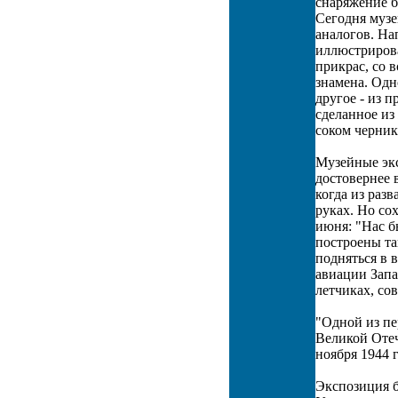
снаряжение б
Сегодня музе
аналогов. На
иллюстрирова
прикрас, со 
знамена. Одн
другое - из 
сделанное из
соком черники
Музейные экс
достовернее 
когда из раз
руках. Но со
июня: "Нас б
построены та
подняться в 
авиации Запа
летчиках, со
"Одной из пе
Великой Отеч
ноября 1944 г
Экспозиция б