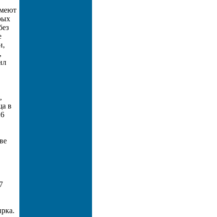
имеют
рых
без
е
и,
,
ил
,
ща в
26
ве
7
рка.