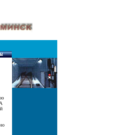
ию
 А
ой
но