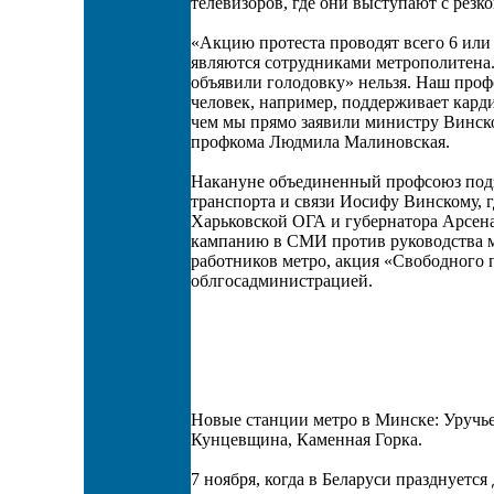
телевизоров, где они выступают с резк
«Акцию протеста проводят всего 6 или 
являются сотрудниками метрополитена.
объявили голодовку» нельзя. Наш проф
человек, например, поддерживает кар
чем мы прямо заявили министру Винско
профкома Людмила Малиновская.
Накануне объединенный профсоюз подз
транспорта и связи Иосифу Винскому, г
Харьковской ОГА и губернатора Арсена 
кампанию в СМИ против руководства 
работников метро, акция «Свободного
облгосадминистрацией.
Новые станции метро в Минске: Уручье
Кунцевщина, Каменная Горка.
7 ноября, когда в Беларуси празднуетс