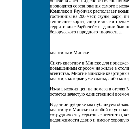
биатлона - этот вид спорта очень попул
проводятся соревнования самого высок
Комплекс в Раубичах располагает всеми
гостиницы на 200 мест, сауны, бары, 
теннисные корты, спортивные и тренаж
территории «Раубичей» в здании бывше
белорусского народного творчества.
квартиры в Минске
Снять квартиру в Минске для приезжего
повышенным спросом на жилье в столиц
агентства. Многие минские квартирные
квартир, которые уже сданы, либо кото
Из-за высоких цен на номера в отелях 
остается зачастую единственной возм
В данной рубрике мы публикуем объявл
квартиру в Минске на любой вкус и ко
сотрудничеству серьезные агентства, к
недвижимости давно и имеют хорошую