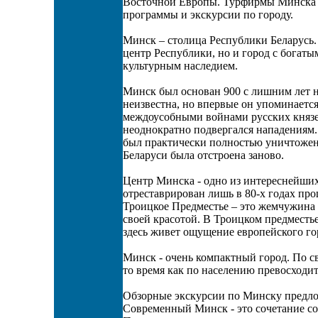
Восточной Европы. Турфирмы Минска в
программы и экскурсии по городу.
Минск – столица Республики Беларусь.
центр Республики, но и город с бога
культурным наследием.
Минск был основан 900 с лишним лет на
неизвестна, но впервые он упоминается 
междоусобными войнами русских князе
неоднократно подвергался нападениям
был практически полностью уничтожен
Беларуси была отстроена заново.
Центр Минска - одно из интереснейших
отреставрирован лишь в 80-х годах пр
Троицкое Предместье – это жемчужина
своей красотой. В Троицком предместь
здесь живет ощущение европейского го
Минск - очень компактный город. По с
то время как по населению превосходит
Обзорные экскурсии по Минску предло
Современный Минск - это сочетание сов