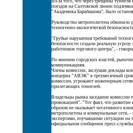
Из-за того, что через трещины туннеля
поездов на Салтовской линии подземки
"Академика Барабашова", было останов
Руководство метрополитена обвинило 
техногенно-экологической безопасност
"Грубые нарушения требований техног
безопасности создали реальную угрозу
работников торгового центра", - говори
По мнению городских властей, рыночн
коммуникациям.
Члены комиссии, заслушав доклады ко
концерна "АВЭК" в трехмесячный срок
комиссии, угрожают инженерным сетям
прилегающих тоннелей.
Владельцы рынка заседание комиссии п
провокацией". "Тот факт, что развити
образом не оказывает негативного вли
метрополитена и коммунальные сети, -
экспертами, изучавшими ситуацию на т
официальном сообщении пресс-службы