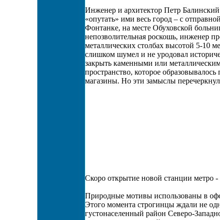
Инженер и архитектор Петр Балинский п
«опутать» ими весь город – с отправно
Фонтанке, на месте Обуховской больниц
непозволительная роскошь, инженер пр
металлических столбах высотой 5-10 м
слишком шумел и не уродовал историче
закрыть каменными или металлическими
пространство, которое образовывалось 
магазины. Но эти замыслы перечеркнул
Скоро открытие новой станции метро -
Природные мотивы использованы в оф
Этого момента строгинцы ждали не одн
густонаселенный район Северо-Запад