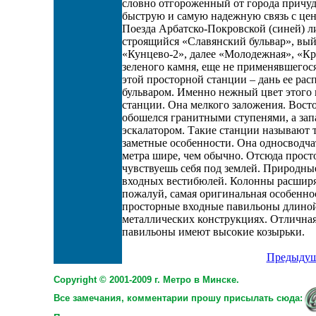
словно отгороженный от города причу
быструю и самую надежную связь с цен
Поезда Арбатско-Покровской (синей) л
строящийся «Славянский бульвар», вы
«Кунцево-2», далее «Молодежная», «Кр
зеленого камня, еще не применявшегос
этой просторной станции – дань ее р
бульваром. Именно нежный цвет этого к
станции. Она мелкого заложения. Вос
обошелся гранитными ступенями, а зап
эскалатором. Такие станции называют 
заметные особенности. Она односводчат
метра шире, чем обычно. Отсюда простор
чувствуешь себя под землей. Природн
входных вестибюлей. Колонны расширяю
пожалуй, самая оригинальная особенно
просторные входные павильоны длиной 
металлических конструкциях. Отличная
павильоны имеют высокие козырьки.
Предыдущ
Copyright © 2001-2009 г. Метро в Минске.
Все замечания, комментарии прошу присылать сюда: