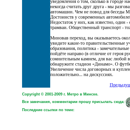
уведомления о том, сколько в городе нас
некогда считать друг друга - мы разго
автомашин. Чем не повод для беседы М
Достоинств у современных автомобиле
Недостаток у них, как известно, один 
трамваи. Общественный транспорт - то
Миновав переход, вы оказываетесь окол
увидите какие-то правительственные у
образования, политика - замечательны
пойдёте направо (в отличие от героя ру
сомнительным камнем, для вас любой в
обнаружите стадион «Динамо». О футбо
Увеличение числа договорных и куплен
положительно... на дискуссиях.
Предыдущ
Copyright © 2001-2009 г. Метро в Минске.
Все замечания, комментарии прошу присылать сюда:
Последние ссылки по теме: