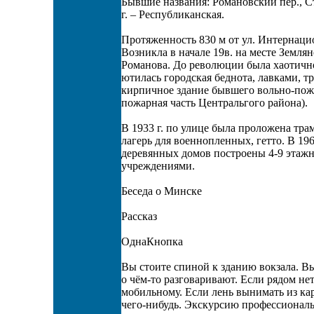
Бывшие названия: Романовский пер., С
г. – Республиканская.
Протяженность 830 м от ул. Интернац
Возникла в начале 19в. на месте Земля
Романова. До революции была хаотично
ютилась городская беднота, лавками, т
кирпичное здание бывшего вольно-пожа
пожарная часть Центральгого района).
В 1933 г. по улице была проложена тр
лагерь для военнопленных, гетто. В 19
деревянных домов построены 4-9 этажн
учреждениями.
Беседа о Минске
Рассказ
ОднаКнопка
Вы стоите спиной к зданию вокзала. В
о чём-то разговаривают. Если рядом не
мобильному. Если лень вынимать из кар
чего-нибудь. Экскурсию профессиональ