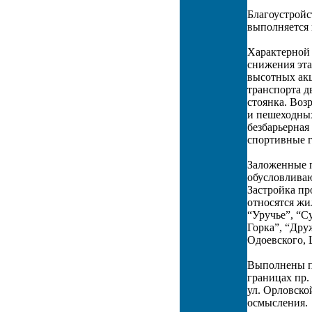
Благоустройс
выполняется 
Характерной 
снижения эта
высотных акц
транспорта д
стоянка. Воз
и пешеходных
безбарьерная
спортивные г
Заложенные 
обусловливаю
Застройка пр
относятся жи
“Уручье”, “С
Горка”, “Дру
Одоевского,
Выполнены п
границах пр.
ул. Орловско
осмысления.