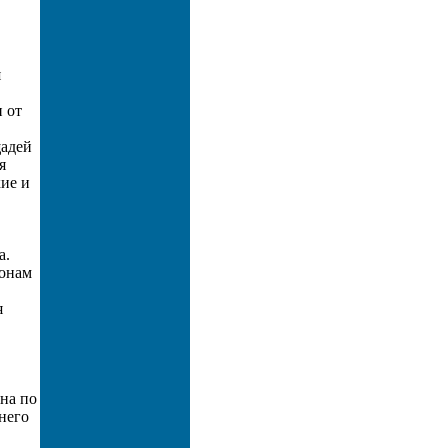
я
 от
щадей
я
кие и
а.
йонам
я
на по
него