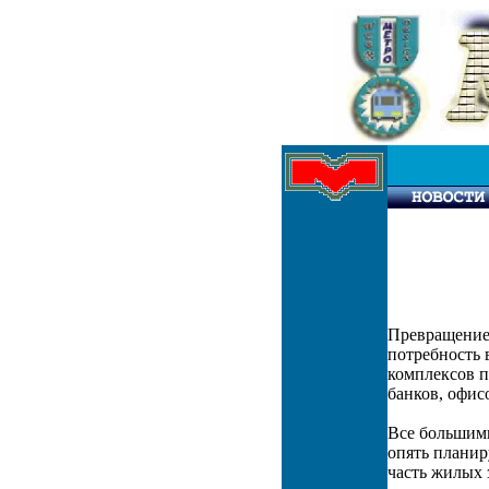
Превращение 
потребность 
комплексов п
банков, офис
Все большими
опять планир
часть жилых 