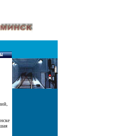
ний,
инске
ьшая