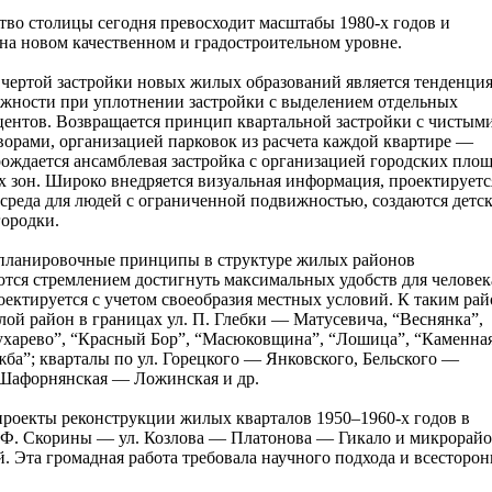
тво столицы сегодня превосходит масштабы 1980-х годов и
на новом качественном и градостроительном уровне.
чертой застройки новых жилых образований является тенденци
жности при уплотнении застройки с выделением отдельных
ентов. Возвращается принцип квартальной застройки с чистыми
ворами, организацией парковок из расчета каждой квартире —
рождается ансамблевая застройка с организацией городских пло
 зон. Широко внедряется визуальная информация, проектируетс
 среда для людей с ограниченной подвижностью, создаются детс
ородки.
планировочные принципы в структуре жилых районов
тся стремлением достигнуть максимальных удобств для человек
оектируется с учетом своеобразия местных условий. К таким ра
лой район в границах ул. П. Глебки — Матусевича, “Веснянка”,
ухарево”, “Красный Бор”, “Масюковщина”, “Лошица”, “Каменна
жба”; кварталы по ул. Горецкого — Янковского, Бельского —
 Шафорнянская — Ложинская и др.
роекты реконструкции жилых кварталов 1950–1960-х годов в
 Ф. Скорины — ул. Козлова — Платонова — Гикало и микрорайо
й. Эта громадная работа требовала научного подхода и всесторон