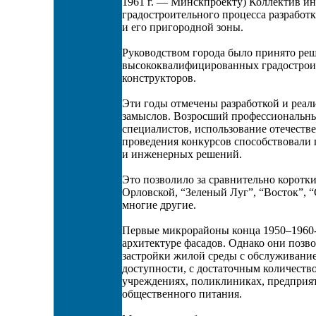
1961 г. — Минскпроекту) Коллектив ин
градостроительного процесса разработк
и его пригородной зоны.
Руководством города было принято ре
высококвалифицированных градостроит
конструкторов.
Эти годы отмечены разработкой и реа
замыслов. Возросший профессиональны
специалистов, использование отечеств
проведения конкурсов способствовал
и инженерных решений.
Это позволило за сравнительно коротк
Орловской, “Зеленый Луг”, “Восток”, 
многие другие.
Первые микрорайоны конца 1950–1960-
архитектуре фасадов. Однако они позв
застройки жилой среды с обслуживани
доступности, с достаточным количеств
учреждениях, поликлиниках, предприят
общественного питания.