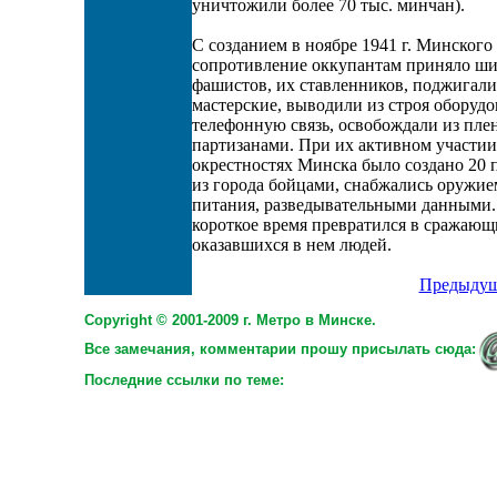
уничтожили более 70 тыс. минчан).
С созданием в ноябре 1941 г. Минског
сопротивление оккупантам приняло ш
фашистов, их ставленников, поджигали
мастерские, выводили из строя оборуд
телефонную связь, освобождали из плен
партизанами. При их активном участии
окрестностях Минска было создано 20 
из города бойцами, снабжались оружи
питания, разведывательными данными. 
короткое время превратился в сражающи
оказавшихся в нем людей.
Предыдущ
Copyright © 2001-2009 г. Метро в Минске.
Все замечания, комментарии прошу присылать сюда:
Последние ссылки по теме: