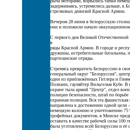
рыча моторами, ворвались танки немецк
задерживаясь, устремились дальше, к Б
стрелковых дивизий Красной Армии.
Вечером 28 июня в белорусскую столиц
они и положили начало оккупационном
С первого дня Великой Отечественной
в
ряды Красной Армии. В городе и респу
дружины, истребительные батальоны, 
партизанские отряды.
Стремясь превратить Белоруссию в св
генеральный округ "Белоруссия", цент
один из приближённых Гитлера и Гимм
Познани, гауляйтер Вильгельм Кубе. В 
охране тыла армий "Центр", отдел воен
полиции безопасности, штаб по борьбе 
охранная полиция. Вся эта фашистская
направлена к достижению одной цели 
немецкую колонию и уничтожению 75 % 
трофейных документов, в Минске предп
оставить в качестве рабочей силы 100 
была уготовлена всей Белоруссии и её 