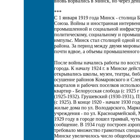
вновь ворвались в Минск, но через ден
***
С 1 января 1919 года Минск - столица Б
Союза. Войны и иностранная интервен
промышленной и социальной инфрастру
политическому, социальному и промыш
импульс. Минск стал столицей одной и
района. За период между двумя миров
почти вдвое, а объемы промышленного п
После войны начались работы по восс
города. К началу 1924 г. в Минске дей
открывались школы, музеи, театры, библ
осушение районов Комаровского и Слеп
кварталов и рабочих поселков использ
квартир - Белорусская слобода (с 1925 
(1925-1932). Грушевский (1930-1931), 
(с 1925). В конце 1920 - начале 1930 
жилые дома по ул. Володарского, Марк
учреждения - по ул. Красноармейской,
1929 году в городе пошел трамвай, чут
сообщение. В 1934 году построен аэроп
требовало множество грамотных специа
Минске увеличилось число общеобразов