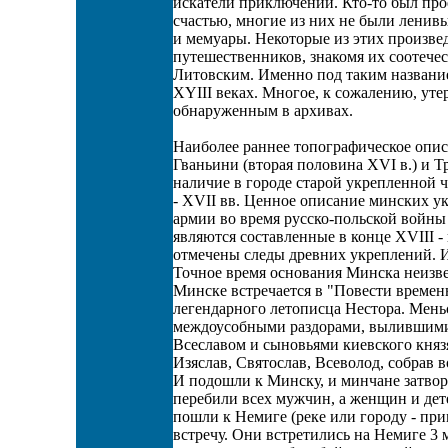
искатели приключений. Кто-то был прое
счастью, многие из них не были ленив
и мемуары. Некоторые из этих произве
путешественников, знакомя их соотече
Литовским. Именно под таким название
XYIII веках. Многое, к сожалению, уте
обнаруженным в архивах.
Наиболее раннее топографическое опис
Гваньини (вторая половина XVI в.) и Т
наличие в городе старой укрепленной 
- XVII вв. Ценное описание минских у
армии во время русско-польской войны
являются составленные в конце XVIII -
отмечены следы древних укреплений. 
Точное время основания Минска неизве
Минске встречается в "Повести временн
легендарного летописца Нестора. Меньс
междоусобными раздорами, вылившими
Всеславом и сыновьями киевского княз
Изяслав, Святослав, Всеволод, собрав 
И подошли к Минску, и минчане затвори
перебили всех мужчин, а женщин и дет
пошли к Немиге (реке или городу - при
встречу. Они встретились на Немиге 3 