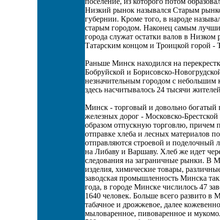
поселение, из которого потом образова
Низкий рынок назывался Старым рынко
губернии. Кроме того, в народе назыв
старым городом. Наконец самым лучшим
города служат остатки валов в Низком
Татарским концом и Троицкой горой - 
Раньше Минск находился на перекрестк
Бобруйской и Борисовско-Новогрудско
незначительным городом с небольшим к
здесь насчитывалось 24 тысячи жителей
Минск - торговый и довольно богатый г
железных дорог - Московско-Брестской
образом отпускную торговлю, причем по
отправке хлеба и лесных материалов п
отправляются строевой и поделочный л
на Либаву и Варшаву. Хлеб же идет че
следования на заграничные рынки. В М
изделия, химические товары, различные
заводская промышленность Минска такж
года, в городе Минске числилось 47 за
1640 человек. Больше всего развито в 
табачное и дрожжевое, далее кожевенн
мыловаренное, пивоваренное и мукомол