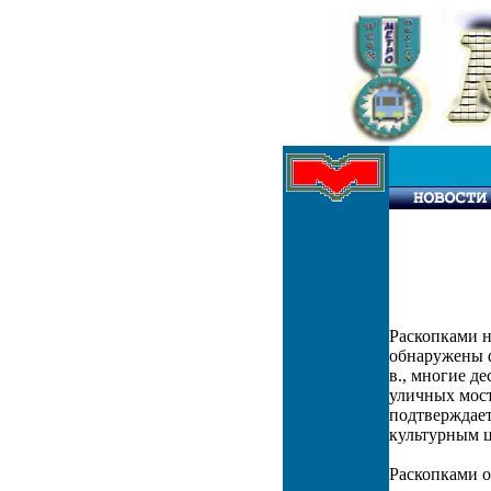
Раскопками н
обнаружены ф
в., многие д
уличных мост
подтверждает
культурным 
Раскопками о