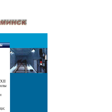
XII
тилы
и
ца;