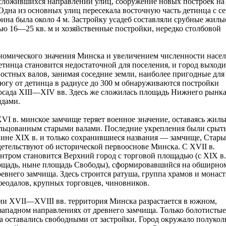
сложившихся направлений улиц, сооружение новых построек на
 Одна из основных улиц пересекала восточную часть детинца с се
рина была около 4 м. Застройку усадеб составляли срубные жилы
ю 16—25 кв. м и хозяйственные постройки, нередко столбовой
номического значения Минска и увеличением численности насе
етинца становится недостаточной для поселения, и город выходи
остных валов, занимая соседние земли, наиболее пригодные для
 югу от детинца в радиусе до 300 м обнаруживаются постройки
осада XIII—XIV вв. Здесь же сложилась площадь Нижнего рынка
ядами.
VI в. минское замчище теряет военное значение, оставаясь жил
ольцованным старыми валами. Последние укрепления были срыт
ине XIX в. и только сохранившиеся названия — замчище, Стар
етельствуют об исторической первооснове Минска. С XVII в.
нтром становится Верхний город с торговой площадью (с XIX в
ощадь, ныне площадь Свободы), сформировавшийся на обширно
ревнего замчища. Здесь строится ратуша, группа храмов и монас
еодалов, крупных торговцев, чиновников.
и XVII—XVIII вв. территория Минска разрастается в южном,
западном направлениях от древнего замчища. Только болотистые
ра оставались свободными от застройки. Город окружало полукол