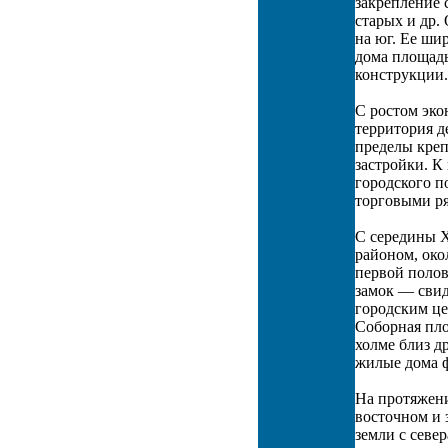
закрепление 
старых и др.
на юг. Ее ши
дома площадь
конструкции.
С ростом эко
территория д
пределы креп
застройки. К
городского п
торговыми р
С середины X
районом, ок
первой полов
замок — свид
городским це
Соборная пл
холме близ д
жилые дома ф
На протяжени
восточном и 
земли с севе