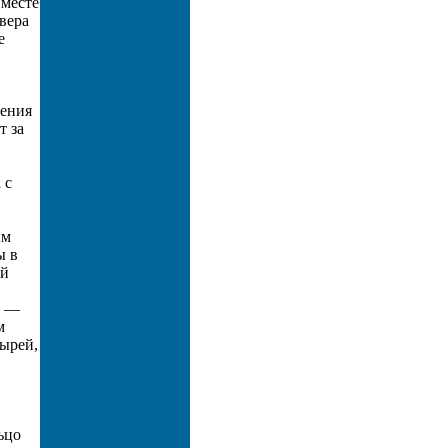
 месте
вера
е
ления
т за
 с
ым
ы в
ый
. —
м
тырей,
ьцо