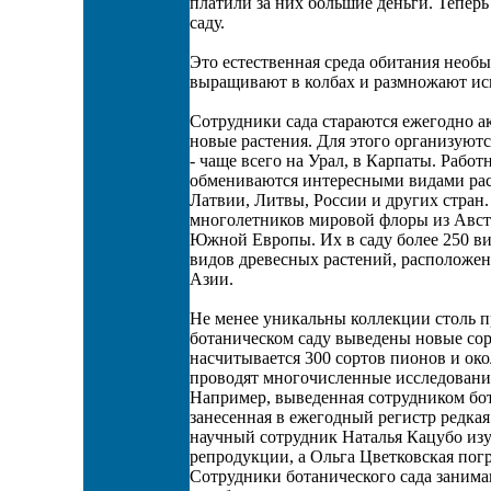
платили за них большие деньги. Теперь
саду.
Это естественная среда обитания необы
выращивают в колбах и размножают ис
Сотрудники сада стараются ежегодно а
новые растения. Для этого организуют
- чаще всего на Урал, в Карпаты. Рабо
обмениваются интересными видами раст
Латвии, Литвы, России и других стран.
многолетников мировой флоры из Авст
Южной Европы. Их в саду более 250 вид
видов древесных растений, расположе
Азии.
Не менее уникальны коллекции столь 
ботаническом саду выведены новые сорт
насчитывается 300 сортов пионов и ок
проводят многочисленные исследования
Например, выведенная сотрудником бо
занесенная в ежегодный регистр редка
научный сотрудник Наталья Кацубо из
репродукции, а Ольга Цветковская пог
Сотрудники ботанического сада занима