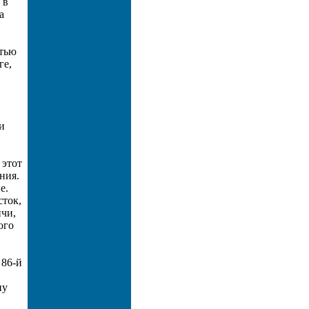
 в
а
стью
ге,
и
 этот
ния.
е.
сток,
ичи,
ого
 86-й
ну