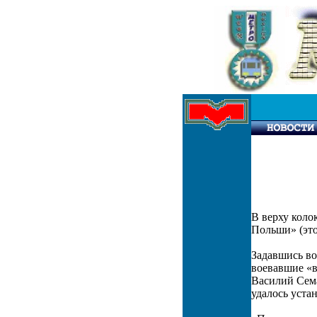
В верху коло
Польши» (эт
Задавшись во
воевавшие «в
Василий Сем
удалось уста