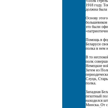
«Полк стрел
1918 году. Т
должна была 
Основу этого
большевиков 
это были оф
«патриотично
Помощь в фор
Беларуси сво
полка в нем 
В то неспоко
полк соверши
Немецкие вой
Затем из Пол
периодически
Слуцк, Стары
полка.
Западная Бел
пехотный пол
находился шт
Минска. От с