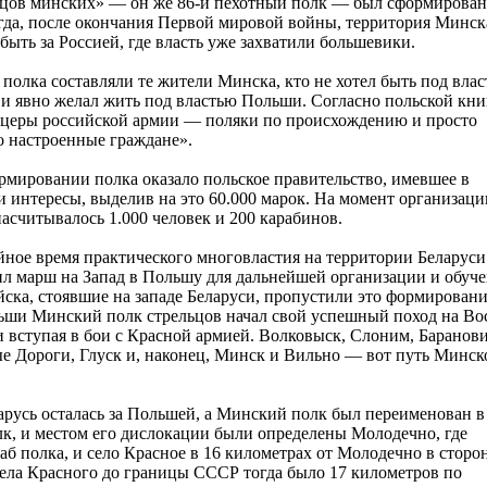
ьцов минских» — он же 86-й пехотный полк — был сформирован
огда, после окончания Первой мировой войны, территория Минск
быть за Россией, где власть уже захватили большевики.
 полка составляли те жители Минска, кто не хотел быть под вла
и явно желал жить под властью Польши. Согласно польской кни
ицеры российской армии — поляки по происхождению и просто
 настроенные граждане».
мировании полка оказало польское правительство, имевшее в
и интересы, выделив на это 60.000 марок. На момент организаци
насчитывалось 1.000 человек и 200 карабинов.
йное время практического многовластия на территории Беларуси
л марш на Запад в Польшу для дальнейшей организации и обуче
ска, стоявшие на западе Беларуси, пропустили это формировани
ьши Минский полк стрельцов начал свой успешный поход на Во
 вступая в бои с Красной армией. Волковыск, Слоним, Баранов
е Дороги, Глуск и, наконец, Минск и Вильно — вот путь Минск
арусь осталась за Польшей, а Минский полк был переименован в
к, и местом его дислокации были определены Молодечно, где
аб полка, и село Красное в 16 километрах от Молодечно в сторо
ела Красного до границы СССР тогда было 17 километров по