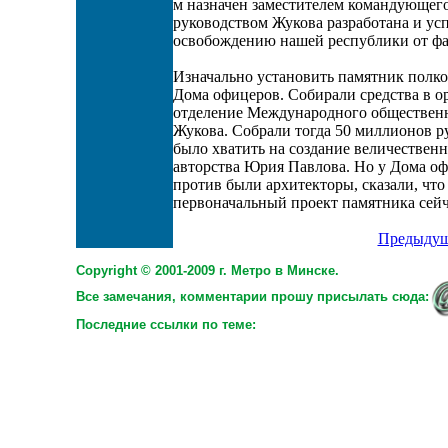
м назначен заместителем командующег
руководством Жукова разработана и ус
освобождению нашей республики от фа
Изначально установить памятник полк
Дома офицеров. Собирали средства в ор
отделение Международного общественн
Жукова. Собрали тогда 50 миллионов ру
было хватить на создание величествен
авторства Юрия Павлова. Но у Дома оф
против были архитекторы, сказали, что 
первоначальный проект памятника сейч
Предыдущ
Copyright © 2001-2009 г. Метро в Минске.
Все замечания, комментарии прошу присылать сюда:
Последние ссылки по теме: