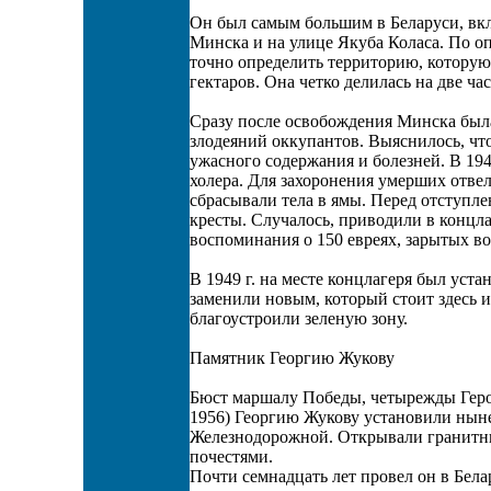
Он был самым большим в Беларуси, вкл
Минска и на улице Якуба Коласа. По о
точно определить территорию, которую
гектаров. Она четко делилась на две ча
Сразу после освобождения Минска был
злодеяний оккупантов. Выяснилось, что
ужасного содержания и болезней. В 194
холера. Для захоронения умерших отвел
сбрасывали тела в ямы. Перед отступл
кресты. Случалось, приводили в концла
воспоминания о 150 евреях, зарытых во р
В 1949 г. на месте концлагеря был уста
заменили новым, который стоит здесь и
благоустроили зеленую зону.
Памятник Георгию Жукову
Бюст маршалу Победы, четырежды Герою
1956) Георгию Жукову установили ныне
Железнодорожной. Открывали гранитн
почестями.
Почти семнадцать лет провел он в Бела