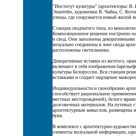
"Институт культуры" (архитекторы: В. 
Энштейн, художники В. Чайка, С. Кото
улицы, где сооружается новый жилой м
Станция сводчатого типа, из монолитно
Композиционное решение построено на
и свод. Они заполнены декоративными 
визуально соединены в зоне свода арх
расположены светильники.
Декоративные вставки из желтого, оран
включают в себя изображения барелье
культуры Белоруссии. Вся станция реш
вставками и создает ощущение мажорно
Индивидуальности и своеобразию архи
способствует рациональное применение
местных месторождений), белого мрамор
долговечных материалов. На путевых ст
архитектурным замыслом, размещены и
букв.
В комплексе с архитектурно-художест
элементы визуальной информации, еди