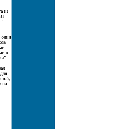
та из
31-
я".
л один
юза
ими
аи в
ии".
.
зал
 для
нной,
о на