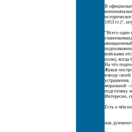
В официально
военоначальни
историческо
1953 гг.)", 
"Всего один 
главнокоманд
авиационный
подполковник
войсками отс
полку, когда 
На что подпол
Жуков постро
взводу своей
устрашения. 
моральной - 
подготовку ч
Интересно, с
Есть о чём п
нак духовног