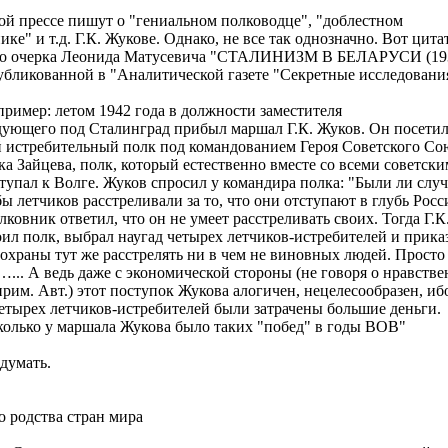
й прессе пишут о "гениальном полководце", "доблестном
ке" и т.д. Г.К. Жукове. Однако, не все так однозначно. Вот цита
го очерка Леонида Матусевича "СТАЛИНИЗМ В БЕЛАРУСИ (19
опубликованной в "Аналитической газете "Секретные исследовани
пример: летом 1942 года в должности заместителя
ующего под Сталинград прибыл маршал Г.К. Жуков. Он посети
 истребительный полк под командованием Героя Советского Со
а Зайцева, полк, который естественно вместе со всеми советск
тупал к Волге. Жуков спросил у командира полка: "Были ли случ
бы летчиков расстреливали за то, что они отступают в глубь Росс
ковник ответил, что он не умеет расстреливать своих. Тогда Г.К
ил полк, выбрал наугад четырех летчиков-истребителей и прика
 охраны тут же расстрелять ни в чем не виновных людей. Просто
…... А ведь даже с экономической стороны (не говоря о нравстве
прим. Авт.) этот поступок Жукова алогичен, нецелесообразен, иб
етырех летчиков-истребителей были затрачены большие деньги.
колько у маршала Жукова было таких "побед" в годы ВОВ"
одумать.
о родства стран мира