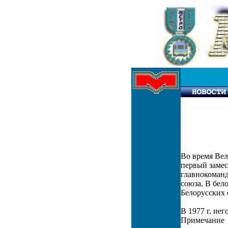
Во время Ве
первый замес
главнокоманд
союза. В бел
Белорусских 
В 1977 г. ие
Примечание