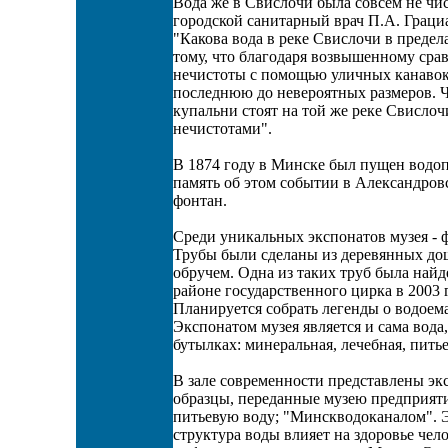
Вода же в Свислочи была совсем не чис
городской санитарный врач П.А. Грациа
"Какова вода в реке Свислочи в предел
тому, что благодаря возвышенному ср
нечистоты с помощью уличных канавок 
последнюю до невероятных размеров. Ч
купальни стоят на той же реке Свислоч
нечистотами".
В 1874 году в Минске был пущен водоп
память об этом событии в Александров
фонтан.
Среди уникальных экспонатов музея - 
Трубы были сделаны из деревянных до
обручем. Одна из таких труб была найд
районе государственного цирка в 2003 г
Планируется собрать легенды о водоем
Экспонатом музея является и сама вода
бутылках: минеральная, лечебная, питье
В зале современности представлены экс
образцы, переданные музею предприя
питьевую воду; "Минскводоканалом". Э
структура воды влияет на здоровье чел