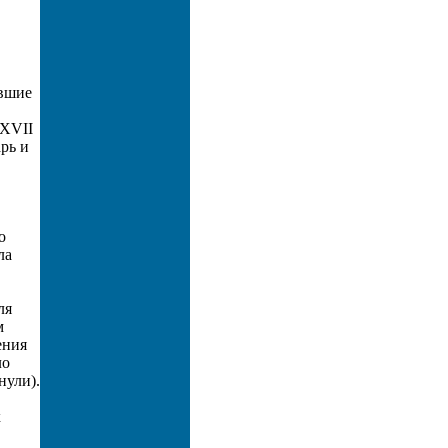
увшие
 XVII
рь и
о
ла
ля
м
ения
ло
нули).
х