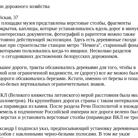
и дорожного хозяйства
йская, 37
 площадке музея представлены верстовые столбы, фрагменты
крытия, каплицы, которые устанавливались вдоль дорог в мин
 интересных документов, фотографий и раритетов можно также
стоянно действующей экспозиции. Здесь есть деревянные гвозди
ные при строительстве станции метро "Немига", старинный фона
 которыми пользовались когда-то ямщики. Несколько разделов
 о сегодняшних достижениях белорусских дорожников.
льшие дороги, тракты обсаживались деревьями для того, чтобы в
хой или ограниченной видимости, ее (дорогу) все же можно был
 дороги обсаживались березами. Кстати, именно от березы и пош
но-белых вертикальных ограничительных знаков.
КЛ (Великого княжества литовского) мерой расстояния была ми
километров). На крупнейших дорогах страны с таким интервало
 пирамидки из камня. После раздела Речи Посполитой и вхожд
земель в подчинение Российской империи все дороги велено бы
 верстах и установить верстовые столбы (пирамидки ВКЛ не тро
ександр I подписал указ, предписывающий установку деревянны
олбов с наклонными черно-белыми полосами. В том же указе