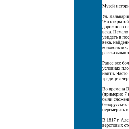
Музей истори
Ул. Кальвари
\На открытой
дорожного по
века. Немало
увидеть в по
века, найден
колокольчик,
рассказывают
Ранее все бо
условиях пло
найти. Часто
традиция чер
Во времена В
(примерно 7 
были сложены
белорусских 
перемерить в
В 1817 г. Ал
верстовых ст