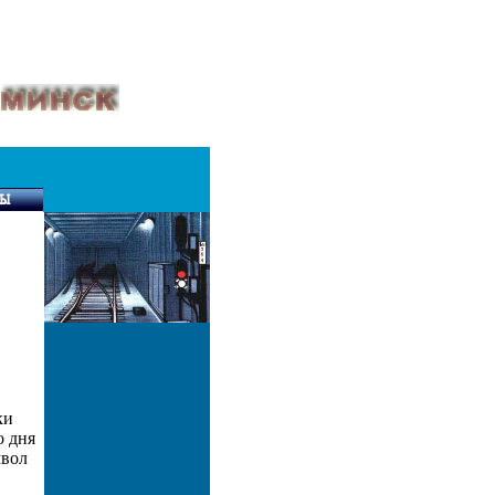
ки
о дня
мвол