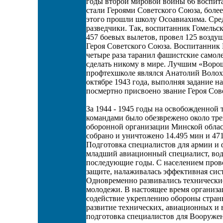
годы второй мировой войны 66 воспит
стали Героями Советского Союза, боле
этого прошли школу Осоавиахима. Сред
разведчики. Так, воспитанник Гомельс
457 боевых вылетов, провел 125 возду
Героя Советского Союза. Воспитанник 
четыре раза таранил фашистские самоле
сделать никому в мире. Лучшим «Воро
профтехшколе являлся Анатолий Волох.
октябре 1943 года, выполняя задание н
посмертно присвоено звание Героя Сов
За 1944 - 1945 годы на освобожденной
командами было обезврежено около тре
оборонной организации Минской област
собрано и уничтожено 14.495 мин и 47
Подготовка специалистов для армии и ф
младший авиационный специалист, вод
последующие годы. С населением пров
защите, налаживалась эффективная сис
Одновременно развивались технические
молодежи. В настоящее время организ
содействие укреплению обороны страны
развитие технических, авиационных и 
подготовка специалистов для Вооруже