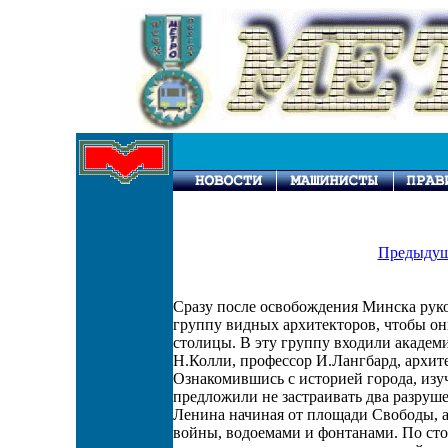
Предыдущ
Сразу после освобождения Минска рук
группу видных архитекторов, чтобы он
столицы. В эту группу входили акаде
Н.Колли, профессор И.Лангбард, архи
Ознакомившись с историей города, изуч
предложили не застраивать два разруш
Ленина начиная от площади Свободы, а
войны, водоемами и фонтанами. По сто