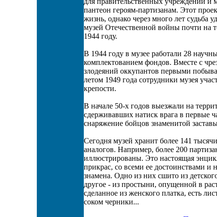
для правительственных учреждений и м
пантеон героям-партизанам. Этот прое
жизнь, однако через много лет судьба 
музей Отечественной войны почти на то
1944 году.
В 1944 году в музее работали 28 научн
комплектованием фондов. Вместе с чр
злодеяний оккупантов первыми побывал
летом 1949 года сотрудники музея учас
крепости.
В начале 50-х годов выезжали на терр
сдерживавших натиск врага в первые ч
снаряжение бойцов знаменитой заставы
Сегодня музей хранит более 141 тысяч
аналогов. Например, более 200 партиз
иллюстрированы. Это настоящая энцик
прикрас, со всеми ее достоинствами и
знамена. Одно из них сшито из детског
другое - из простыни, опущенной в рас
сделанное из женского платка, есть ли
соком черники...