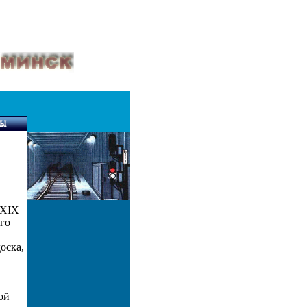
 XIX
ого
оска,
ой