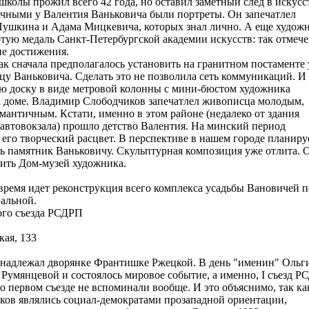
колы прожил всего 42 года, но оставил заметный след в искусс
чными у Валентия Ваньковича были портреты. Он запечатлел
Пушкина и Адама Мицкевича, которых знал лично. А еще худож
тую медаль Санкт-Петербургской академии искусств: так отмеч
ие достижения.
к сначала предполагалось установить на гранитном постаменте 
ицу Ваньковича. Сделать это не позволила сеть коммуникаций. И
ю доску в виде метровой колонны с мини-бюстом художника
 доме. Владимир Слободчиков запечатлел живописца молодым,
мантичным. Кстати, именно в этом районе (недалеко от здания
автовокзала) прошло детство Валентия. На минский период
 его творческий расцвет. В перспективе в нашем городе планиру
ь памятник Ваньковичу. Скульптурная композиция уже отлита. 
ить Дом-музей художника.
время идет реконструкция всего комплекса усадьбы Вановичей п
альной.
ого съезда РСДРП
кая, 133
инадлежал дворянке Франтишке Ржецкой. В день "именин" Ольг
умянцевой и состоялось мировое событие, а именно, I съезд Р
 о первом съезде не вспоминали вообще. И это объяснимо, так ка
иков являлись социал-демократами прозападной ориентации,