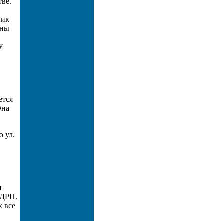
тве.
ник
ены
у
ется
Она
о ул.
и
СДРП.
к все