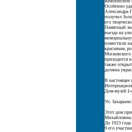
живописной ш
Особенно уда
Александра 
получил Золо
его творческ
Памятный зна
въезда на ул
мемориальну
поместили на
красивым, ро
Московского 
приходится и
также открыт
должна украс
В настоящее 
Интернацион
Дом-музей I-
Ул. Захарьевс
Этот дом пр
Михайловны Р
До 1923 года
9 его участн