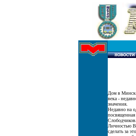
Дом в Минске
века - недав
значения.
Недавно на о
посвященная 
Слободчиков
Личностью Ва
сделать за э