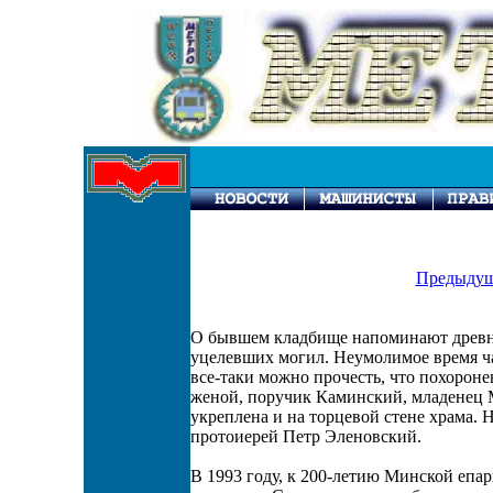
Предыдущ
О бывшем кладбище напоминают древни
уцелевших могил. Неумолимое время ча
все-таки можно прочесть, что похороне
женой, поручик Каминский, младенец 
укреплена и на торцевой стене храма. Н
протоиерей Петр Эленовский.
В 1993 году, к 200-летию Минской епар