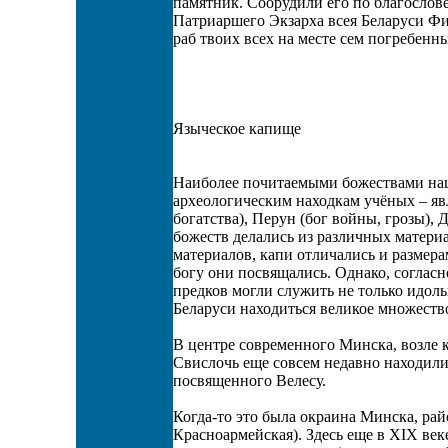
памятник. Соорудили его по благосло
Патриаршего Экзарха всея Беларуси Фи
раб твоих всех на месте сем погребенны
Языческое капище
Наиболее почитаемыми божествами наш
археологическим находкам учёных – явл
богатства), Перун (бог войны, грозы), 
божеств делались из различных материал
материалов, капи отличались и размерам
богу они посвящались. Однако, согласн
предков могли служить не только идолы
Беларуси находиться великое множеств
В центре современного Минска, возле к
Свислочь еще совсем недавно находили
посвященного Велесу.
Когда-то это была окраина Минска, рай
Красноармейская). Здесь еще в XIX век