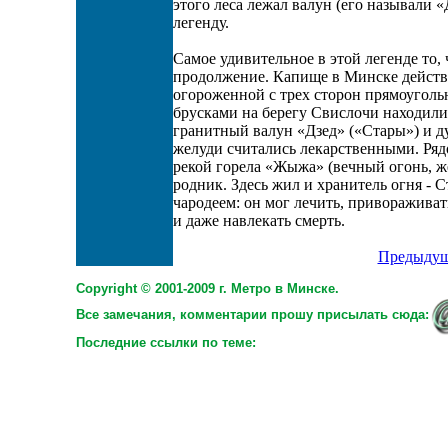
этого леса лежал валун (его называли 
легенду.
Самое удивительное в этой легенде то,
продолжение. Капище в Минске действ
огороженной с трех сторон прямоуго
брусками на берегу Свислочи находили
гранитный валун «Дзед» («Стары») и ду
желуди считались лекарственными. Ряд
рекой горела «Жыжа» (вечный огонь, ж
родник. Здесь жил и хранитель огня - 
чародеем: он мог лечить, привораживат
и даже навлекать смерть.
Предыдущ
Copyright © 2001-2009 г. Метро в Минске.
Все замечания, комментарии прошу присылать сюда:
Последние ссылки по теме: