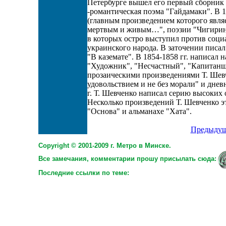
Петербурге вышел его первый сборник по
-романтическая поэма "Гайдамаки". В 18
(главным произведением которого являе
мертвым и живым…", поэзии "Чигирин, 
в которых остро выступил против соци
украинского народа. В заточении писал
"В каземате". В 1854-1858 гг. написал 
"Художник", "Несчастный", "Капитанш
прозаическими произведениями Т. Шевч
удовольствием и не без морали" и дне
г. Т. Шевченко написал серию высоких
Несколько произведений Т. Шевченко э
"Основа" и альманахе "Хата".
Предыдущ
Copyright © 2001-2009 г. Метро в Минске.
Все замечания, комментарии прошу присылать сюда:
Последние ссылки по теме: