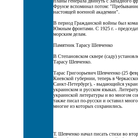
планы генерала двинуть с Западного фр
Фрунзе вспоминал потом: "Пребывание 
настоящей военной академии".
В период Гражданской войны был ком
Южным фронтами. С 1925 г. - председ
морским делам.
Памятник Тарасу Шевченко
В Степановском сквере (саду) устано
Тарасу Шевченко.
Тарас Григоорьевич Шевчеенко (25 фев
Киевской губернии, теперь в Черкасской
Санкт-Петербург), - выдающийся украи
украинском и русском языках. Литерат
украинской литературы и во многом со
также писал по-русски и оставил мно
многие из которых сохранились.
Т. Шевченко начал писать стихи во втор