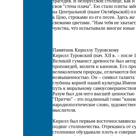
трагедия. В белорусской столице, как и
своя "стена плача". Ею стали плиты з
на Центральной (ныне Октябрьской) п
к Цою, строками из его песен. Здесь 
свежими цветами. "Нам тебя не хватает,
чувства, что испытывали многие юные
Памятник Кириллу Туровскому
Кирилл Туровский (нач. XII в. – после 1
Великий гуманист древности был авто
проповедей, молитв и канонов. Его п
великолепием природы, отличаются бог
возвышенностью. Он – символ таланта 
глубины корней нашей культуры.Именн
путь к моральному самоусовершенство
Разум был для него высшей ценностью 
"Притчи" - это подлинный гимн "книж
народнопоэтическое слово, художествен
мыслителя.
Кирилл был первым восточнославянск
подвиг столпничества. Отрекшись от с
столпники обуздывали плоть и соверше