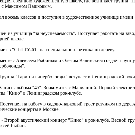
сещает среднюю художественную школу, где возникает группа "П
ве с Максимом Пашковым.
ил восемь классов и поступил в художественное училище имени
чён из училища "за неуспеваемость". Поступает работать на заво
ерней школе.
пает в "СГПТУ-61" на специальность резчика по дереву.
Вместе с Алексеем Рыбиным и Олегом Валинским создаёт группу
ерболоиды".
 Группа "Гарин и гиперболоиды" вступает в Ленинградский рок-
 Запись альбома "45". Знакомится с Марианной. Первый электри
пы "Кино" в Ленинградском рок-клубе.
 Поступает на работу в садово-парковый трест резчиком по дереву
ические концерты в Москве.
 - Второй акустический концерт "Кино" в рок-клубе. Весной гр
ексей Рыбин.