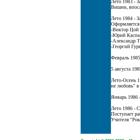
Лето 1983 - 
Вишни, впос
Лето 1984 - 
Оформляется 
-Виктор Цой (
-Юрий Каспар
-Александр Т
-Георгий Гур
Февраль 1985
5 августа 198
Лето-Осень 1
не любовь" в
Январь 1986 
Лето 1986 - 
Поступает ра
Учителя "Рок