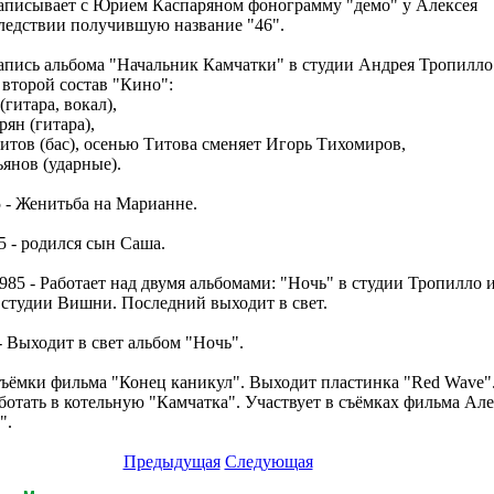
Записывает с Юрием Каспаряном фонограмму "демо" у Алексея
ледствии получившую название "46".
Запись альбома "Начальник Камчатки" в студии Андрея Тропилло
второй состав "Кино":
гитара, вокал),
ян (гитара),
итов (бас), осенью Титова сменяет Игорь Тихомиров,
ьянов (ударные).
 - Женитьба на Марианне.
5 - родился сын Саша.
985 - Работает над двумя альбомами: "Ночь" в студии Тропилло 
 студии Вишни. Последний выходит в свет.
- Выходит в свет альбом "Ночь".
Съёмки фильма "Конец каникул". Выходит пластинка "Red Wave"
ботать в котельную "Камчатка". Участвует в съёмках фильма Але
".
Предыдущая
Следующая