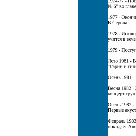
1974-77 - По
№ 6" во гла
1977 - Оконч
В.Серова.
1978 - Исклю
учится в веч
1979 - Посту
Лето 1981 - 
"Гарин и гип
Осень 1981 -
Весна 1982 -
концерт груп
Осень 1982 -
Первые акуст
Февраль 1983
покидает Ал