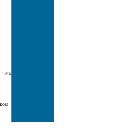
.
и "Это
.
ксея