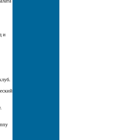
алата
д и
клуб.
ческий
.
уппу