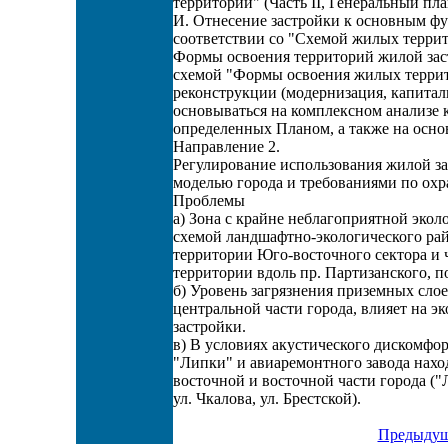
территорий" (Часть II, Генеральный пла
И. Отнесение застройки к основным ф
соответствии со "Схемой жилых территор
Формы освоения территорий жилой заст
схемой "Формы освоения жилых террито
реконструкции (модернизация, капитал
основываться на комплексном анализе 
определенных Планом, а также на осно
Направление 2.
Регулирование использования жилой за
моделью города и требованиями по ох
Проблемы
а) Зона с крайне неблагоприятной экол
схемой ландшафтно-экологического ра
территории Юго-восточного сектора и 
территории вдоль пр. Партизанского, по
б) Уровень загрязнения приземных сло
центральной части города, влияет на 
застройки.
в) В условиях акустического дискомфор
"Липки" и авиаремонтного завода нахо
восточной и восточной части города ("
ул. Чкалова, ул. Брестской).
Предыдущ