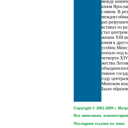
между князе
князя Яросла
славом. В ре
междоусобны
раз разрушал
вставал из ра
стал центром
жении XIII в
князя к друг
усобиц Минск
попало под в
четверти XIV
жества Литов
объединилось
тивное госуд
году централ
Минском вошл
Было образов
Copyright © 2001-2009 г. Мет
Все замечания, комментари
Последние ссылки по теме: