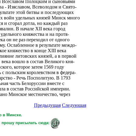
м Всеславом Полоцким и сыновьями
ва - Изяславом, Всеволодом и Свято-
зультате этой битвы и последующих
х войн удельных князей Минск много
ся и сгорал дотла, но каждый раз
звалин. В начале XII века город
 удельного княжества и на протя-
ека он не раз переходил от одного
ому. Ослабленное в результате междо-
ое княжество в конце XIII века
лияние литовских князей, а в первой
 века вошло в состав Великого кня-
ского, которое затем 1569 году
 с польским королевством в федера-
арство - Речь Посполитую. В 1793
ьная часть Белоруссии вместе с
а в состав Российской империи.
ано Минское местничество, через
Предыдущая
Следующая
ро в Минске.
и прошу присылать сюда: