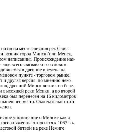
 назад на месте слияния рек Свис-
и возник город Минск (или Менск,
ром написании). Происхождение наз-
 чаще всего связывают со словом
одившемся в древние времена на
 меновом пункте - торговом рынке.
т и другая версия: по мнению неко-
ков, древний Минск возник на бере-
и высохшей реки Менки, а во второй
века был перенесён на 16 километров
а нынешнее место. Окончательно этот
яснен.
исное упоминание о Минске как о
кого княжества относится к 1067 го-
 жестокой битвой на реке Немиге