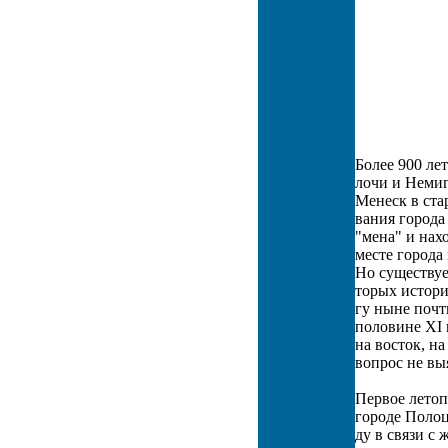
Более 900 лет
лочи и Немиг
Менеск в ста
вания города
"мена" и нах
месте города
Но существуе
торых истори
гу ныне почт
половине XI 
на восток, н
вопрос не вы
Первое летоп
городе Полоц
ду в связи с