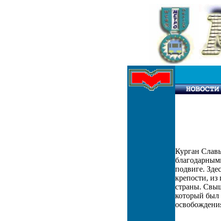
Курган Слав
благодарными
подвиге. Зде
крепости, из
страны. Свыш
который был 
освобождения