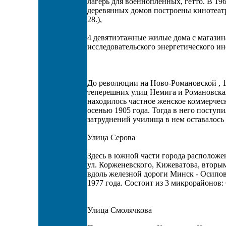
лагерь для военнопленных, гетто. В 19
деревянных домов построены кинотеатр 
28.),
4 девятиэтажные жилые дома с магазин
исследовательского энергетического ин
До революции на Ново-Романовской , 1
теперешних улиц Немига и Романовская 
находилось частное женское коммерче
осенью 1905 года. Тогда в него поступи
затруднений училища в нем оставалось 
Улица Серова
Здесь в южной части города расположе
ул. Корженевского, Кижеватова, вторы
вдоль железной дороги Минск - Осипови
1977 года. Состоит из 3 микрорайонов: 
Улица Смолячкова